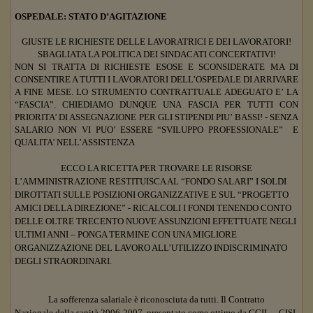
OSPEDALE: STATO D’AGITAZIONE
GIUSTE LE RICHIESTE DELLE LAVORATRICI E DEI LAVORATORI!
SBAGLIATA LA POLITICA DEI SINDACATI CONCERTATIVI!
NON SI TRATTA DI RICHIESTE ESOSE E SCONSIDERATE MA DI
CONSENTIRE A TUTTI I LAVORATORI DELL’OSPEDALE DI ARRIVARE
A FINE MESE. LO STRUMENTO CONTRATTUALE ADEGUATO E’ LA
“FASCIA”. CHIEDIAMO DUNQUE UNA FASCIA PER TUTTI CON
PRIORITA’ DI ASSEGNAZIONE PER GLI STIPENDI PIU’ BASSI! - SENZA
SALARIO NON VI PUO’ ESSERE “SVILUPPO PROFESSIONALE”
E
QUALITA’ NELL’ASSISTENZA
ECCO LA RICETTA PER TROVARE LE RISORSE
L’AMMINISTRAZIONE RESTITUISCA AL “FONDO SALARI” I SOLDI
DIROTTATI SULLE POSIZIONI ORGANIZZATIVE E SUL “PROGETTO
AMICI DELLA DIREZIONE” - RICALCOLI I FONDI TENENDO CONTO
DELLE OLTRE TRECENTO NUOVE ASSUNZIONI EFFETTUATE NEGLI
ULTIMI ANNI – PONGA TERMINE CON UNA MIGLIORE
ORGANIZZAZIONE DEL LAVORO ALL’UTILIZZO INDISCRIMINATO
DEGLI STRAORDINARI.
La sofferenza salariale è riconosciuta da tutti. Il Contratto
Nazionale della sanità 2006-2007, presentato come ottimo da CGIL – CISL