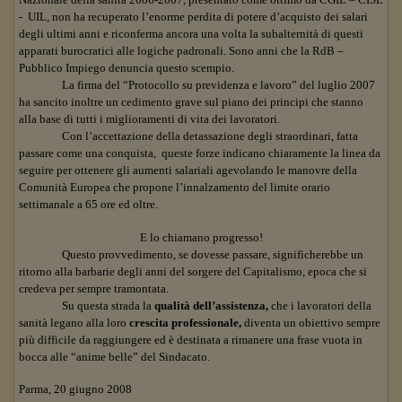
-
UIL, non ha recuperato l’enorme perdita di potere d’acquisto dei salari
degli ultimi anni e riconferma ancora una volta la subalternità di questi
apparati burocratici alle logiche padronali. Sono anni che la RdB –
Pubblico Impiego denuncia questo scempio.
La firma del “Protocollo su previdenza e lavoro” del luglio 2007
ha sancito inoltre un cedimento grave sul piano dei principi che stanno
alla base di tutti i miglioramenti di vita dei lavoratori.
Con l’accettazione della detassazione degli straordinari, fatta
passare come una conquista,
queste forze indicano chiaramente la linea da
seguire per ottenere gli aumenti salariali agevolando le manovre della
Comunità Europea che propone l’innalzamento del limite orario
settimanale a 65 ore ed oltre.
E lo chiamano progresso!
Questo provvedimento, se dovesse passare, significherebbe un
ritorno alla barbarie degli anni del sorgere del Capitalismo, epoca che si
credeva per sempre tramontata.
Su questa strada la
qualità dell’assistenza,
che i lavoratori della
sanità legano alla loro
crescita professionale,
diventa un obiettivo sempre
più difficile da raggiungere ed è destinata a rimanere una frase vuota in
bocca alle “anime belle” del Sindacato.
Parma, 20 giugno 2008