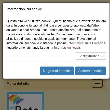
Informazioni sui cookie
Chi siamo - Statuto
Le nostre sedi
Questo sito web utilizza cookie. Questi hanno due funzioni: da un lato
Servizi
garantiscono le funzionalità di base per questo sito web, dall'altro,
Iscriviti
salvando e analizzando i dati utente anonimizzati, ci permettono di
Ricerca
migliorare i nostri contenuti per te. Puoi ritirare il tuo consenso
Area Stampa
all'utilizzo di questi cookie in qualsiasi momento. Trova ulteriori
Privacy
informazioni sui cookie visitando la pagina
Informativa sulla Privacy
e
Federazione Regionale USB
riguardo a noi visitando la pagina
Informazioni legali
.
Emilia Romagna
Configurazione
Toggle
Nega tutti i cookie
Accetta i cookie
navigation
Menu del sito
Toggle
navigati