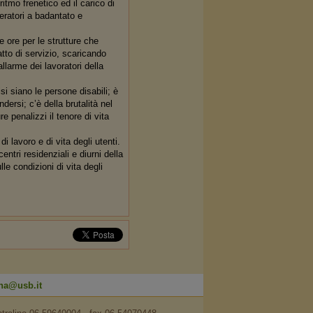
itmo frenetico ed il carico di
peratori a badantato e
e ore per le strutture che
tto di servizio, scaricando
llarme dei lavoratori della
si siano le persone disabili; è
dersi; c’è della brutalità nel
 penalizzi il tenore di vita
i lavoro e di vita degli utenti.
entri residenziali e diurni della
lle condizioni di vita degli
na@usb.it