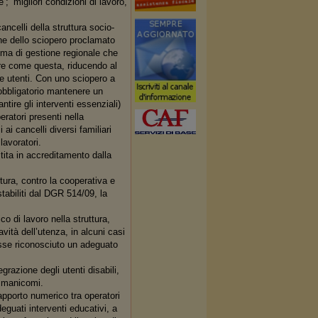
; ‘migliori condizioni di lavoro,
cancelli della struttura socio-
one dello sciopero proclamato
tema di gestione regionale che
ure come questa, riducendo al
i e utenti. Con uno sciopero a
è obbligatorio mantenere un
ntire gli interventi essenziali)
eratori presenti nella
ai cancelli diversi familiari
 lavoratori.
tita in accreditamento dalla
ttura, contro la cooperativa e
tabiliti dal DGR 514/09, la
o di lavoro nella struttura,
avità dell’utenza, in alcuni casi
fosse riconosciuto un adeguato
grazione degli utenti disabili,
i manicomi.
pporto numerico tra operatori
deguati interventi educativi, a