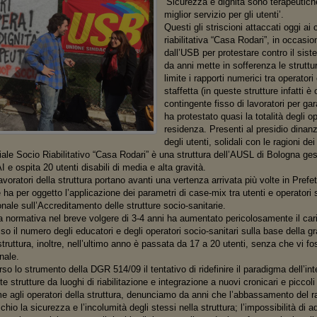
‘Sicurezza e dignità sono terapeutiche’
miglior servizio per gli utenti’.
Questi gli striscioni attaccati oggi ai 
riabilitativa “Casa Rodari”, in occasi
dall’USB per protestare contro il sis
da anni mette in sofferenza le strutt
limite i rapporti numerici tra operator
staffetta (in queste strutture infatti 
contingente fisso di lavoratori per gara
ha protestato quasi la totalità degli op
residenza. Presenti al presidio dinanzi 
degli utenti, solidali con le ragioni dei
iale Socio Riabilitativo “Casa Rodari” è una struttura dell’AUSL di Bologna ges
e ospita 20 utenti disabili di media e alta gravità.
avoratori della struttura portano avanti una vertenza arrivata più volte in Prefe
ha per oggetto l’applicazione dei parametri di case-mix tra utenti e operatori s
ale sull’Accreditamento delle strutture socio-sanitarie.
a normativa nel breve volgere di 3-4 anni ha aumentato pericolosamente il caric
sso il numero degli educatori e degli operatori socio-sanitari sulla base della gr
truttura, inoltre, nell’ultimo anno è passata da 17 a 20 utenti, senza che vi 
nale.
rso lo strumento della DGR 514/09 il tentativo di ridefinire il paradigma dell’inte
 strutture da luoghi di riabilitazione e integrazione a nuovi cronicari e piccol
agli operatori della struttura, denunciamo da anni che l’abbassamento del ra
chio la sicurezza e l’incolumità degli stessi nella struttura; l’impossibilità di a