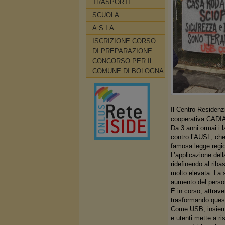
TRASPORTI
SCUOLA
A.S.I.A
ISCRIZIONE CORSO
DI PREPARAZIONE
CONCORSO PER IL
COMUNE DI BOLOGNA
Il Centro Residenz
cooperativa CADIAI 
Da 3 anni ormai i l
contro l’AUSL, che 
famosa legge region
L’applicazione dell
ridefinendo al riba
molto elevata. La s
aumento del perso
È in corso, attrave
trasformando queste
Come USB, insieme 
e utenti mette a ris