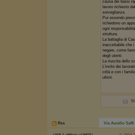
causa dei bassi rap
lavoro richiesto da
sorveglianza.
Pur essendo previst
richiedono un appor
ogni responsabilità
struttura.
La battaglia di Cas
inaccettabile che i 
negare, come fanno 
degli utenti.
La riuscita dello sc
L’invito dei lavorat
città e con i famili
ultimi.
S
Rss
Via Aurelio Saff