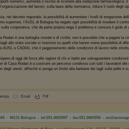
porti numerici, aumenta il rischio di ricorrere alla sedazione farmacologica; il r
ll’organizzazione del lavoro, sulla base della normativa, riduce il ruolo degli o
a, nel decreto regionale, la possibilità di aumentare i livelli di erogazione dell
to superiore, l’AUSL di Bologna ha negato ogni possibilità di rivedere il contra
 sulla cooperativa, che da parte propria nega il problema e censura il grido di a
a Rodari è una battaglia morale e di civiltà: non è possibile che a pagare la cri
tagli allo stato sociale si riversino su quelli che hanno meno possibilità di difen
AUSL e CADIAI, che il peggioramento delle condizioni di lavoro nelle strutture
iopero di oggi dà forza alle ragioni di chi si batte per salvaguardare condizioni d
ori di Casa Rodari è a costruire un percorso condiviso con tutti i lavoratori dei c
ari degli utenti, affinché si ponga un limite alla barbarie dei tagli sulla pelle e su
tampa
Email
Pdf
i 69 - 40131 Bologna - tel:051.0065997 - fax:051.0065958 -
emiliaromag