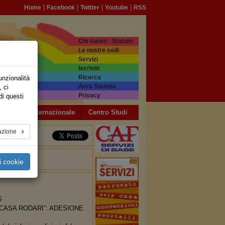
|
|
|
|
Home
Facebook
Twitter
Youtube
RSS
Chi siamo - Statuto
Le nostre sedi
Servizi
Iscriviti
Ricerca
unzionalità
Area Stampa
, ci
Privacy
di questi
a USB
Internazionale
Centro Studi
azione
i cookie
6
“CASA RODARI”: ADESIONE