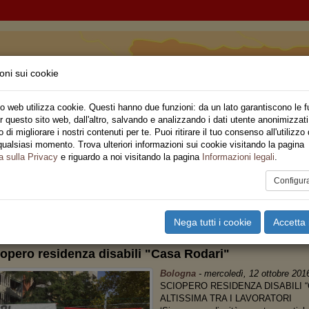
oni sui cookie
 Romagna
o web utilizza cookie. Questi hanno due funzioni: da un lato garantiscono le f
r questo sito web, dall'altro, salvando e analizzando i dati utente anonimizzati
ne Regionale
di migliorare i nostri contenuti per te. Puoi ritirare il tuo consenso all'utilizzo 
qualsiasi momento. Trova ulteriori informazioni sui cookie visitando la pagina
o
Privato
Territori
Sociale
Speciali
Multimedia
Are
a sulla Privacy
e riguardo a noi visitando la pagina
Informazioni legali
.
Configur
tampa
Email
Pdf
IVATO
Nega tutti i cookie
Accetta 
opero residenza disabili "Casa Rodari"
Bologna
-
mercoledì, 12 ottobre 201
SCIOPERO RESIDENZA DISABILI 
ALTISSIMA TRA I LAVORATORI