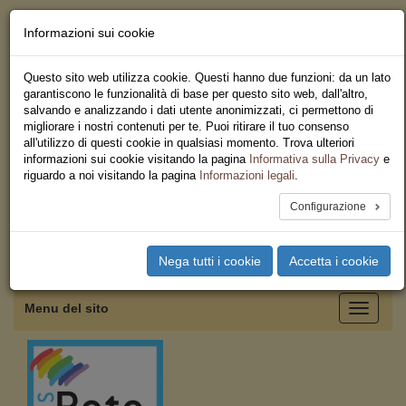
Informazioni sui cookie
Chi siamo - Statuto
Le nostre sedi
Questo sito web utilizza cookie. Questi hanno due funzioni: da un lato
Servizi
garantiscono le funzionalità di base per questo sito web, dall'altro,
Iscriviti
salvando e analizzando i dati utente anonimizzati, ci permettono di
Ricerca
migliorare i nostri contenuti per te. Puoi ritirare il tuo consenso
Area Stampa
all'utilizzo di questi cookie in qualsiasi momento. Trova ulteriori
Privacy
informazioni sui cookie visitando la pagina
Informativa sulla Privacy
e
Federazione Regionale USB
riguardo a noi visitando la pagina
Informazioni legali
.
Emilia Romagna
Configurazione
Toggle
Nega tutti i cookie
Accetta i cookie
navigation
Menu del sito
Toggle
navigati