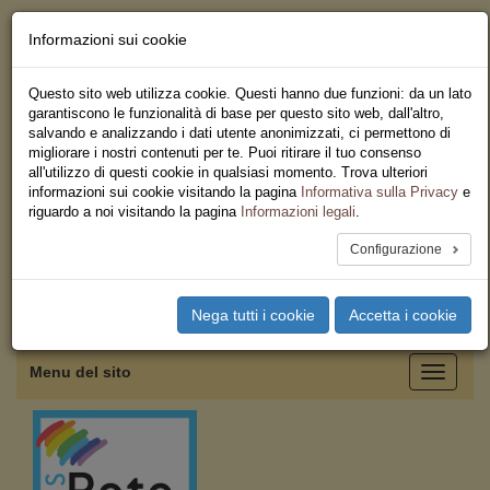
Informazioni sui cookie
Chi siamo - Statuto
Le nostre sedi
Questo sito web utilizza cookie. Questi hanno due funzioni: da un lato
Servizi
garantiscono le funzionalità di base per questo sito web, dall'altro,
Iscriviti
salvando e analizzando i dati utente anonimizzati, ci permettono di
Ricerca
migliorare i nostri contenuti per te. Puoi ritirare il tuo consenso
Area Stampa
all'utilizzo di questi cookie in qualsiasi momento. Trova ulteriori
Privacy
informazioni sui cookie visitando la pagina
Informativa sulla Privacy
e
Federazione Regionale USB
riguardo a noi visitando la pagina
Informazioni legali
.
Emilia Romagna
Configurazione
Toggle
Nega tutti i cookie
Accetta i cookie
navigation
Menu del sito
Toggle
navigati