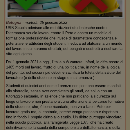
Bologna
-
martedì, 25 gennaio 2022
USB Scuola aderisce alle mobilitazioni studentesche contro
l'alternanza scuola-lavoro, contro il Pcto e contro un modello di
formazione professionale che invece di trasmettere conoscenza e
potenziare le attitudini degli studenti li educa ad abituarsi a un mondo
del lavoro in cui saranno sfruttati, sottopagati e costretti a rischiare la
vita ogni giorno.
Dal 1 gennaio 2021 a oggi, l'Italia può vantare, infatti, la cifra record di
1405 morti sul lavoro, frutto di una politica che, in nome della logica
del profitto, schiaccia i più deboli e sacrifica la tutela della salute del
lavoratore (e dello studente in stage o in alternanza.)
Studenti di quindici anni come Lorenzo non possono essere mandati
allo sbaraglio, senza aver completato gli studi, da soli o con un
tutoraggio saltuario, in aziende che non praticano la sicurezza sul
luogo di lavoro e non prestano alcuna attenzione al percorso formativo
dello studente, che, è bene ricordarlo, non va a fare il Pcto per
lavorare gratis ma, al contrario, perché venga praticato e rispettato
fino in fondo il proprio diritto allo studio. Un diritto purtroppo vincolato,
nella scuola pubblica, alla famigerata Legge 107, che ha creato
definitivamente la scuola della competenza e dell'alternanza, e della