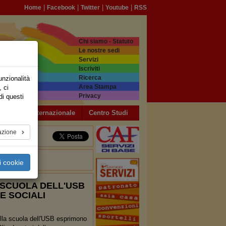
|
|
|
|
Home
Facebook
Twitter
Youtube
RSS
Chi siamo - Statuto
Le nostre sedi
Servizi
Iscriviti
Ricerca
unzionalità
Area Stampa
, ci
Privacy
di questi
a USB
Internazionale
Centro Studi
azione
i cookie
 SCUOLA DELL'USB
E SOCIALI
ella scuola dell'USB esprimono