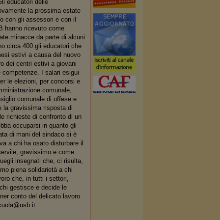
li educatori delle
nuovamente la prossima estate
o con gli assessori e con il
SB hanno ricevuto come
late minacce da parte di alcuni
o circa 400 gli educatori che
mesi estivi a causa del nuovo
 dei centri estivi a giovani
e competenze. I salari esigui
er le elezioni, per concorsi e
'amministrazione comunale,
nsiglio comunale di offese e
e la gravissima risposta di
e richieste di confronto di un
ebba occuparsi in quanto gli
ata di mani del sindaco si è
va a chi ha osato disturbare il
servile, gravissimo e come
gli insegnati che, ci risulta,
amo piena solidarietà a chi
ro che, in tutti i settori,
chi gestisce e decide le
tener conto del delicato lavoro
cuola@usb.it