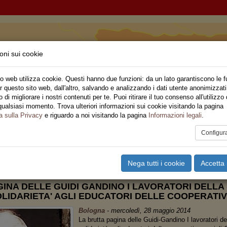
oni sui cookie
 Romagna
o web utilizza cookie. Questi hanno due funzioni: da un lato garantiscono le f
r questo sito web, dall'altro, salvando e analizzando i dati utente anonimizzati
ne Regionale
di migliorare i nostri contenuti per te. Puoi ritirare il tuo consenso all'utilizzo 
qualsiasi momento. Trova ulteriori informazioni sui cookie visitando la pagina
o
Privato
Territori
Sociale
Speciali
Multimedia
Are
a sulla Privacy
e riguardo a noi visitando la pagina
Informazioni legali
.
Configur
tampa
Email
Pdf
CUOLA
,
PRIVATO
Nega tutti i cookie
Accetta 
INA DELLE GUIDI GANDINO I LAVORATORI DELLA
LIDARIETA' AGLI EDUCATORI DELLE COOPERATIV
Bologna
-
mercoledì, 28 maggio 2014
La brutta pagina delle Guidi-Gandino I lavoratori d