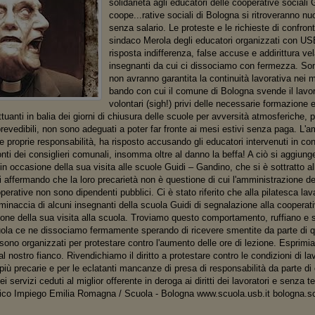
solidarietà agli educatori delle cooperative sociali G
coope...rative sociali di Bologna si ritroveranno 
senza salario. Le proteste e le richieste di confront
sindaco Merola degli educatori organizzati con U
risposta indifferenza, false accuse e addirittura ve
insegnanti da cui ci dissociamo con fermezza. Son
non avranno garantita la continuità lavorativa nei 
bando con cui il comune di Bologna svende il lavoro
volontari (sigh!) privi delle necessarie formazione 
uttuanti in balia dei giorni di chiusura delle scuole per avversità atmosferiche, p
 prevedibili, non sono adeguati a poter far fronte ai mesi estivi senza paga. L
e proprie responsabilità, ha risposto accusando gli educatori intervenuti in co
ti dei consiglieri comunali, insomma oltre al danno la beffa! A ciò si aggiung
in occasione della sua visita alle scuole Guidi – Gandino, che si è sottratto all
i affermando che la loro precarietà non è questione di cui l'amministrazione d
perative non sono dipendenti pubblici. Ci è stato riferito che alla pilatesca lav
minaccia di alcuni insegnanti della scuola Guidi di segnalazione alla cooperati
one della sua visita alla scuola. Troviamo questo comportamento, ruffiano e 
cuola ce ne dissociamo fermamente sperando di ricevere smentite da parte di que
sono organizzati per protestare contro l'aumento delle ore di lezione. Esprimi
l nostro fianco. Rivendichiamo il diritto a protestare contro le condizioni di lavo
iù precarie e per le eclatanti mancanze di presa di responsabilità da parte di 
i servizi ceduti al miglior offerente in deroga ai diritti dei lavoratori e senza 
ico Impiego Emilia Romagna / Scuola - Bologna www.scuola.usb.it bologna.s