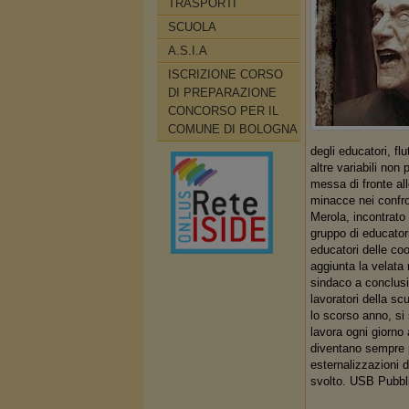
TRASPORTI
SCUOLA
A.S.I.A
ISCRIZIONE CORSO
DI PREPARAZIONE
CONCORSO PER IL
COMUNE DI BOLOGNA
degli educatori, fl
altre variabili non
messa di fronte all
minacce nei confron
Merola, incontrato 
gruppo di educator
educatori delle coo
aggiunta la velata 
sindaco a conclusi
lavoratori della s
lo scorso anno, si 
lavora ogni giorno a
diventano sempre p
esternalizzazioni de
svolto. USB Pubbl