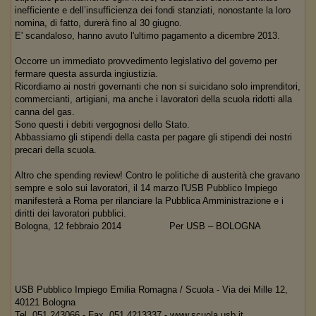
inefficiente e dell’insufficienza dei fondi stanziati, nonostante la loro
nomina, di fatto, durerà fino al 30 giugno.
E' scandaloso, hanno avuto l'ultimo pagamento a dicembre 2013.
Occorre un immediato provvedimento legislativo del governo per
fermare questa assurda ingiustizia.
Ricordiamo ai nostri governanti che non si suicidano solo imprenditori,
commercianti, artigiani, ma anche i lavoratori della scuola ridotti alla
canna del gas.
Sono questi i debiti vergognosi dello Stato.
Abbassiamo gli stipendi della casta per pagare gli stipendi dei nostri
precari della scuola.
Altro che spending review! Contro le politiche di austerità che gravano
sempre e solo sui lavoratori, il 14 marzo l'USB Pubblico Impiego
manifesterà a Roma per rilanciare la Pubblica Amministrazione e i
diritti dei lavoratori pubblici.
Bologna, 12 febbraio 2014 Per USB – BOLOGNA
USB Pubblico Impiego Emilia Romagna / Scuola - Via dei Mille 12,
40121 Bologna
Tel 051.243066 - Fax 051.4213337 - www.scuola.usb.it