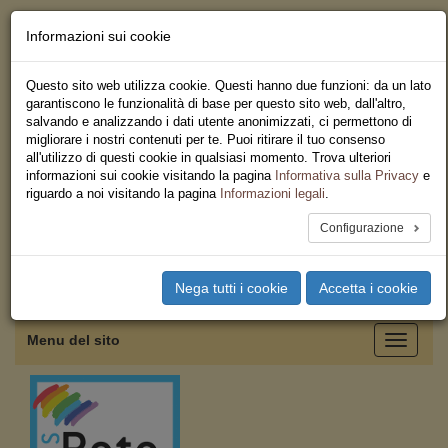
Informazioni sui cookie
Chi siamo - Statuto
Le nostre sedi
Questo sito web utilizza cookie. Questi hanno due funzioni: da un lato
Servizi
garantiscono le funzionalità di base per questo sito web, dall'altro,
Iscriviti
salvando e analizzando i dati utente anonimizzati, ci permettono di
Ricerca
migliorare i nostri contenuti per te. Puoi ritirare il tuo consenso
Area Stampa
all'utilizzo di questi cookie in qualsiasi momento. Trova ulteriori
Privacy
informazioni sui cookie visitando la pagina
Informativa sulla Privacy
e
Federazione Regionale USB
riguardo a noi visitando la pagina
Informazioni legali
.
Emilia Romagna
Configurazione
Toggle
Nega tutti i cookie
Accetta i cookie
navigation
Menu del sito
Toggle
navigati