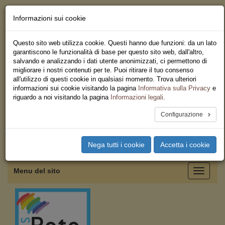
Informazioni sui cookie
Chi siamo - Statuto
Le nostre sedi
Questo sito web utilizza cookie. Questi hanno due funzioni: da un lato
Servizi
garantiscono le funzionalità di base per questo sito web, dall'altro,
Iscriviti
salvando e analizzando i dati utente anonimizzati, ci permettono di
Ricerca
migliorare i nostri contenuti per te. Puoi ritirare il tuo consenso
Area Stampa
all'utilizzo di questi cookie in qualsiasi momento. Trova ulteriori
Privacy
informazioni sui cookie visitando la pagina
Informativa sulla Privacy
e
Federazione Regionale USB
riguardo a noi visitando la pagina
Informazioni legali
.
Emilia Romagna
Configurazione
Toggle
Nega tutti i cookie
Accetta i cookie
navigation
Menu del sito
Toggle
navigati