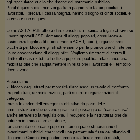
agli speculatori quello che rimane del patrimonio pubblico.
Perché questa crisi non venga fatta pagare alle fasce popolari, i
lavoratori, i precari, i cassaintegrati, hanno bisogno di diritti sociali, e
la casa è uno di questi.
Come AS.I.A.-RdB oltre a dare consulenza tecnica e legale attraverso
i nostri sportelli (ISE, domande di alloggi popolari, consulenza e
assistenza legale affitti, censimento ACER, ecc..), organizziamo
picchetti per bloccare gli sfratti e siamo per la promozione di liste per
l’auto-assegnazione di alloggi sfitti. Vogliamo rimettere al centro il
diritto alla casa x tutti e l’edilizia popolare pubblica, rilanciando una
mobilitazione che sappia mettere in relazione i lavoratori e il territorio
dove vivono.
Proponiamo:
-il blocco degli sfratti per morosità rilanciando un tavolo di confronto
fra prefetture, amministrazioni, parti sociali e organizzazioni di
categoria;
-presa in carico dell’emergenza abitativa da parte delle
amministrazioni che devono garantire il passaggio da “casa a casa”,
anche attraverso la requisizione, il recupero e la ristrutturazione del
patrimonio immobiliare esistente;
-un aumento delle case popolari, con un piano straordinario di
investimenti pubblici che vincoli una percentuale fissa del bilancio di
Regione e Comuni indipendentemente dai finanziamenti statali;