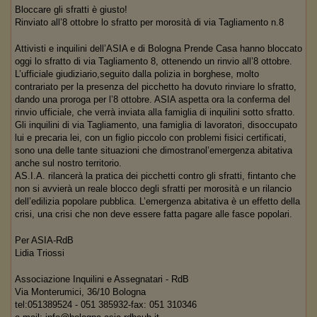
Bloccare gli sfratti è giusto!
Rinviato all’8 ottobre lo sfratto per morosità di via Tagliamento n.8
Attivisti e inquilini dell’ASIA e di Bologna Prende Casa hanno bloccato
oggi lo sfratto di via Tagliamento 8, ottenendo un rinvio all’8 ottobre.
L’ufficiale giudiziario,seguito dalla polizia in borghese, molto
contrariato per la presenza del picchetto ha dovuto rinviare lo sfratto,
dando una proroga per l’8 ottobre. ASIA aspetta ora la conferma del
rinvio ufficiale, che verrà inviata alla famiglia di inquilini sotto sfratto.
Gli inquilini di via Tagliamento, una famiglia di lavoratori, disoccupato
lui e precaria lei, con un figlio piccolo con problemi fisici certificati,
sono una delle tante situazioni che dimostranol’emergenza abitativa
anche sul nostro territorio.
AS.I.A. rilancerà la pratica dei picchetti contro gli sfratti, fintanto che
non si avvierà un reale blocco degli sfratti per morosità e un rilancio
dell’edilizia popolare pubblica. L’emergenza abitativa è un effetto della
crisi, una crisi che non deve essere fatta pagare alle fasce popolari.
Per ASIA-RdB
Lidia Triossi
Associazione Inquilini e Assegnatari - RdB
Via Monterumici, 36/10 Bologna
tel:051389524 - 051 385932-fax: 051 310346