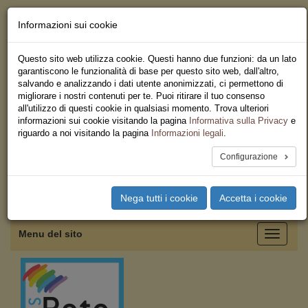
Informazioni sui cookie
Chi siamo - Statuto
Le nostre sedi
Questo sito web utilizza cookie. Questi hanno due funzioni: da un lato
Servizi
garantiscono le funzionalità di base per questo sito web, dall'altro,
Iscriviti
salvando e analizzando i dati utente anonimizzati, ci permettono di
Ricerca
migliorare i nostri contenuti per te. Puoi ritirare il tuo consenso
Area Stampa
all'utilizzo di questi cookie in qualsiasi momento. Trova ulteriori
Privacy
informazioni sui cookie visitando la pagina
Informativa sulla Privacy
e
Federazione Regionale USB
riguardo a noi visitando la pagina
Informazioni legali
.
Emilia Romagna
Configurazione
Toggle
Nega tutti i cookie
Accetta i cookie
navigation
Menu del sito
Toggle
navigati