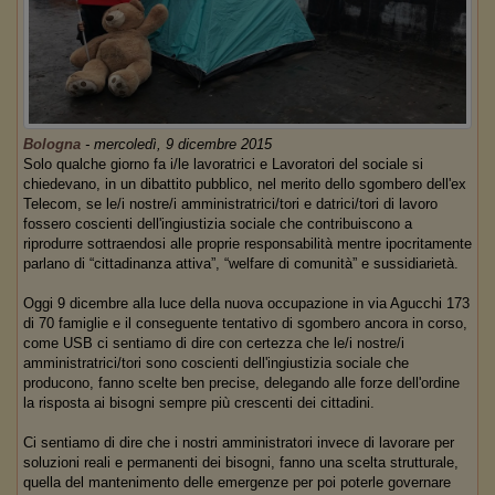
Bologna
-
mercoledì, 9 dicembre 2015
Solo qualche giorno fa i/le lavoratrici e Lavoratori del sociale si
chiedevano, in un dibattito pubblico, nel merito dello sgombero dell'ex
Telecom, se le/i nostre/i amministratrici/tori e datrici/tori di lavoro
fossero coscienti dell'ingiustizia sociale che contribuiscono a
riprodurre sottraendosi alle proprie responsabilità mentre ipocritamente
parlano di “cittadinanza attiva”, “welfare di comunità” e sussidiarietà.
Oggi 9 dicembre alla luce della nuova occupazione in via Agucchi 173
di 70 famiglie e il conseguente tentativo di sgombero ancora in corso,
come USB ci sentiamo di dire con certezza che le/i nostre/i
amministratrici/tori sono coscienti dell'ingiustizia sociale che
producono, fanno scelte ben precise, delegando alle forze dell'ordine
la risposta ai bisogni sempre più crescenti dei cittadini.
Ci sentiamo di dire che i nostri amministratori invece di lavorare per
soluzioni reali e permanenti dei bisogni, fanno una scelta strutturale,
quella del mantenimento delle emergenze per poi poterle governare