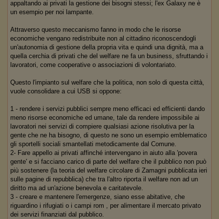
appaltando ai privati la gestione dei bisogni stessi; l'ex Galaxy ne è
un esempio per noi lampante.
Attraverso questo meccanismo fanno in modo che le risorse
economiche vengano redistribuite non al cittadino riconoscendogli
un'autonomia di gestione della propria vita e quindi una dignità, ma a
quella cerchia di privati che del welfare ne fa un business, sfruttando i
lavoratori, come cooperative o associazioni di volontariato.
Questo l'impianto sul welfare che la politica, non solo di questa città,
vuole consolidare a cui USB si oppone:
1 - rendere i servizi pubblici sempre meno efficaci ed efficienti dando
meno risorse economiche ed umane, tale da rendere impossibile ai
lavoratori nei servizi di compiere qualsiasi azione risolutiva per la
gente che ne ha bisogno, di questo ne sono un esempio emblematico
gli sportelli sociali smantellati metodicamente dal Comune.
2- Fare appello ai privati affinché intervengano in aiuto alla 'povera
gente' e si facciano carico di parte del welfare che il pubblico non può
più sostenere (la teoria del welfare circolare di Zamagni pubblicata ieri
sulle pagine di repubblica) che tra l'altro riporta il welfare non ad un
diritto ma ad un'azione benevola e caritatevole.
3 - creare e mantenere l'emergenze, siano esse abitative, che
riguardino i rifugiati o i campi rom , per alimentare il mercato privato
dei servizi finanziati dal pubblico.