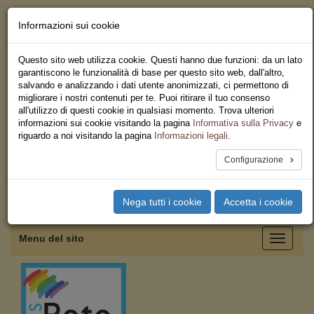
Informazioni sui cookie
Chi siamo - Statuto
Le nostre sedi
Questo sito web utilizza cookie. Questi hanno due funzioni: da un lato
Servizi
garantiscono le funzionalità di base per questo sito web, dall'altro,
Iscriviti
salvando e analizzando i dati utente anonimizzati, ci permettono di
Ricerca
migliorare i nostri contenuti per te. Puoi ritirare il tuo consenso
Area Stampa
all'utilizzo di questi cookie in qualsiasi momento. Trova ulteriori
Privacy
informazioni sui cookie visitando la pagina
Informativa sulla Privacy
e
Federazione Regionale USB
riguardo a noi visitando la pagina
Informazioni legali
.
Emilia Romagna
Configurazione
Toggle
Nega tutti i cookie
Accetta i cookie
navigation
Menu del sito
Toggle
navigati