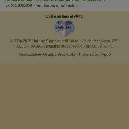
Via Aurelio Saffi 69 - 40131 Bologna - tel:051.0065997 -
fax:051.0065958 -
emiliaromagna@usb.it
USB è affiliata al WFTU
© 2004-2026
Unione Sindacale di Base
‐ via dell'Aeroporto 129 -
00175 - ROMA - centralino 06.59640004 - fax 06.54070448
Realizzazione
Gruppo Web USB
‐ Powered by
Typo3