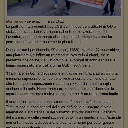
Nazionale
-
venerdì, 4 marzo 2022
La piattaforma presentata da USB sul rinnovo contrattuale in GD è
stata approvata definitivamente dal voto delle lavoratrici e dei
lavoratori, dopo un percorso straordinario ed impegnativo che ha
permesso di costruire assieme la piattaforma.
Dopo un maxiquestionario, 99 quesiti, 11880 risposte, 22 assemblee,
una piattaforma e infine un referendum svolto in 4 giorni, sia in
presenza che online, 414 lavoratrici e lavoratori si sono espressi e
hanno assegnato alla piattaforma USB il 95% dei sì.
“Rianimare” in GD la discussione sindacale sembrava ad alcuni una
missione impossibile. Un compito reso ancora più difficile dal fatto
che tutta questa operazione è stata realizzata dalla nostra sigla
sindacale da sola. Nonostante ciò, col voto abbiamo “doppiato” la
nostra rappresentanza reale e questo per noi è un fatto straordinario.
Il voto online sembrava uno strumento “impossibile” da utilizzare.
Tutti invece si sono accorti della validità dello strumento di voto
telematico e a distanza, e dello sforzo fatto per garantire il rispetto
della privacy e della segretezza del voto, in un quadro in cui l’azienda
non ci ha messo a disposizione alcun strumento per poter gestire
un’operazione di voto che potenzialmente doveva coinvolgere un