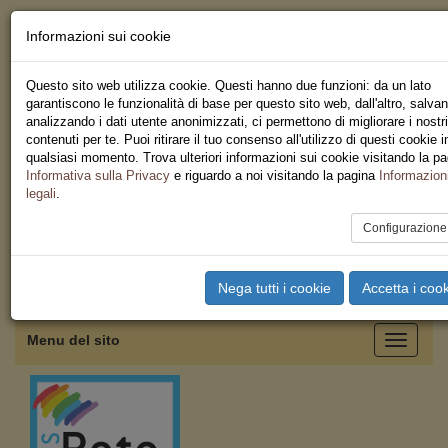
Informazioni sui cookie
Chi siamo - Statuto
Le nostre sedi
Questo sito web utilizza cookie. Questi hanno due funzioni: da un lato
Servizi
garantiscono le funzionalità di base per questo sito web, dall'altro, salva
Iscriviti
analizzando i dati utente anonimizzati, ci permettono di migliorare i nostri
Ricerca
contenuti per te. Puoi ritirare il tuo consenso all'utilizzo di questi cookie i
Area Stampa
qualsiasi momento. Trova ulteriori informazioni sui cookie visitando la p
Privacy
Informativa sulla Privacy
e riguardo a noi visitando la pagina
Informazion
Federazione Regionale USB
legali
.
Emilia Romagna
Configurazion
Toggle
Nega tutti i cookie
Accetta i coo
navigation
Menu del sito
Toggle
navigati