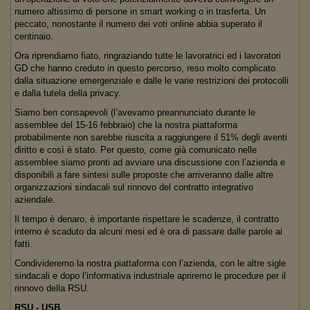
numero altissimo di persone in smart working o in trasferta. Un
peccato, nonostante il numero dei voti online abbia superato il
centinaio.
Ora riprendiamo fiato, ringraziando tutte le lavoratrici ed i lavoratori
GD che hanno creduto in questo percorso, reso molto complicato
dalla situazione emergenziale e dalle le varie restrizioni dei protocolli
e dalla tutela della privacy.
Siamo ben consapevoli (l’avevamo preannunciato durante le
assemblee del 15-16 febbraio) che la nostra piattaforma
probabilmente non sarebbe riuscita a raggiungere il 51% degli aventi
diritto e così è stato. Per questo, come già comunicato nelle
assemblee siamo pronti ad avviare una discussione con l’azienda e
disponibili a fare sintesi sulle proposte che arriveranno dalle altre
organizzazioni sindacali sul rinnovo del contratto integrativo
aziendale.
Il tempo è denaro, è importante rispettare le scadenze, il contratto
interno è scaduto da alcuni mesi ed è ora di passare dalle parole ai
fatti.
Condivideremo la nostra piattaforma con l’azienda, con le altre sigle
sindacali e dopo l’informativa industriale apriremo le procedure per il
rinnovo della RSU.
RSU - USB