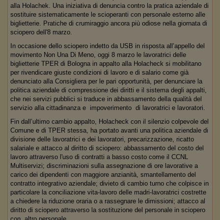
alla Holachek. Una iniziativa di denuncia contro la pratica aziendale di
sostituire sistematicamente le scioperanti con personale esterno alle
biglietterie. Pratiche di crumiraggio ancora più odiose nella giornata di
sciopero dell'8 marzo.
In occasione dello sciopero indetto da USB in risposta all’appello del
movimento Non Una Di Meno, oggi 8 marzo le lavoratrici delle
biglietterie TPER di Bologna in appalto alla Holacheck si mobilitano
per rivendicare giuste condizioni di lavoro e di salario come già
denunciato alla Consigliera per le pari opportunità, per denunciare la
politica aziendale di compressione dei diritti e il sistema degli appalti,
che nei servizi pubblici si traduce in abbassamento della qualità del
servizio alla cittadinanza e impoverimento di lavoratrici e lavoratori.
Fin dall’ultimo cambio appalto, Holacheck con il silenzio colpevole del
Comune e di TPER stessa, ha portato avanti una politica aziendale di
divisione delle lavoratrici e dei lavoratori, precarizzazione, ricatto
salariale e attacco al diritto di sciopero: abbassamento del costo del
lavoro attraverso l'uso di contratti a basso costo come il CCNL
Multiservizi; discriminazioni sulla assegnazione di ore lavorative a
carico dei dipendenti con maggiore anzianità, smantellamento del
contratto integrativo aziendale; divieto di cambio turno che colpisce in
particolare la conciliazione vita-lavoro delle madri-lavoratrici costrette
a chiedere la riduzione oraria o a rassegnare le dimissioni; attacco al
diritto di sciopero attraverso la sostituzione del personale in sciopero
con altro personale.