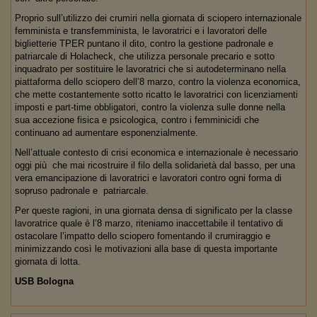
Proprio sull’utilizzo dei crumiri nella giornata di sciopero internazionale
femminista e transfemminista, le lavoratrici e i lavoratori delle
biglietterie TPER puntano il dito, contro la gestione padronale e
patriarcale di Holacheck, che utilizza personale precario e sotto
inquadrato per sostituire le lavoratrici che si autodeterminano nella
piattaforma dello sciopero dell’8 marzo, contro la violenza economica,
che mette costantemente sotto ricatto le lavoratrici con licenziamenti
imposti e part-time obbligatori, contro la violenza sulle donne nella
sua accezione fisica e psicologica, contro i femminicidi che
continuano ad aumentare esponenzialmente.
Nell’attuale contesto di crisi economica e internazionale è necessario
oggi più che mai ricostruire il filo della solidarietà dal basso, per una
vera emancipazione di lavoratrici e lavoratori contro ogni forma di
sopruso padronale e patriarcale.
Per queste ragioni, in una giornata densa di significato per la classe
lavoratrice quale è l’8 marzo, riteniamo inaccettabile il tentativo di
ostacolare l’impatto dello sciopero fomentando il crumiraggio e
minimizzando così le motivazioni alla base di questa importante
giornata di lotta.
USB Bologna