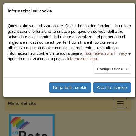
Informazioni sui cookie
Chi siamo - Statuto
Le nostre sedi
Questo sito web utilizza cookie. Questi hanno due funzioni: da un lato
Servizi
garantiscono le funzionalità di base per questo sito web, dall'altro,
Iscriviti
salvando e analizzando i dati utente anonimizzati, ci permettono di
Ricerca
migliorare i nostri contenuti per te. Puoi ritirare il tuo consenso
Area Stampa
all'utilizzo di questi cookie in qualsiasi momento. Trova ulteriori
Privacy
informazioni sui cookie visitando la pagina
Informativa sulla Privacy
e
Federazione Regionale USB
riguardo a noi visitando la pagina
Informazioni legali
.
Emilia Romagna
Configurazione
Toggle
Nega tutti i cookie
Accetta i cookie
navigation
Menu del sito
Toggle
navigati