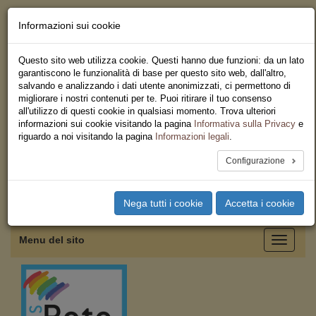
Informazioni sui cookie
Chi siamo - Statuto
Le nostre sedi
Questo sito web utilizza cookie. Questi hanno due funzioni: da un lato
Servizi
garantiscono le funzionalità di base per questo sito web, dall'altro,
Iscriviti
salvando e analizzando i dati utente anonimizzati, ci permettono di
Ricerca
migliorare i nostri contenuti per te. Puoi ritirare il tuo consenso
Area Stampa
all'utilizzo di questi cookie in qualsiasi momento. Trova ulteriori
Privacy
informazioni sui cookie visitando la pagina
Informativa sulla Privacy
e
Federazione Regionale USB
riguardo a noi visitando la pagina
Informazioni legali
.
Emilia Romagna
Configurazione
Toggle
Nega tutti i cookie
Accetta i cookie
navigation
Menu del sito
Toggle
navigati