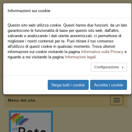
Informazioni sui cookie
Chi siamo - Statuto
Le nostre sedi
Questo sito web utilizza cookie. Questi hanno due funzioni: da un lato
Servizi
garantiscono le funzionalità di base per questo sito web, dall'altro,
Iscriviti
salvando e analizzando i dati utente anonimizzati, ci permettono di
Ricerca
migliorare i nostri contenuti per te. Puoi ritirare il tuo consenso
Area Stampa
all'utilizzo di questi cookie in qualsiasi momento. Trova ulteriori
Privacy
informazioni sui cookie visitando la pagina
Informativa sulla Privacy
e
Federazione Regionale USB
riguardo a noi visitando la pagina
Informazioni legali
.
Emilia Romagna
Configurazione
Toggle
Nega tutti i cookie
Accetta i cookie
navigation
Menu del sito
Toggle
navigati