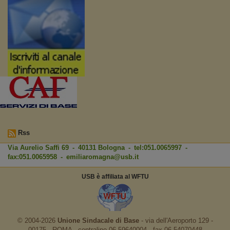
Rss
Via Aurelio Saffi 69 - 40131 Bologna - tel:051.0065997 -
fax:051.0065958 -
emiliaromagna@usb.it
USB è affiliata al WFTU
© 2004-2026
Unione Sindacale di Base
‐ via dell'Aeroporto 129 -
00175 - ROMA - centralino 06.59640004 - fax 06.54070448