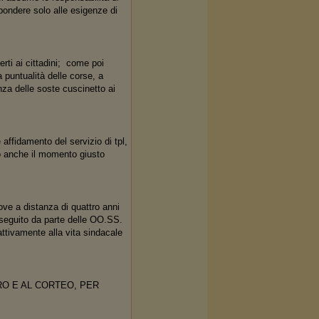
pondere solo alle esigenze di
rti ai cittadini; come poi
 puntualità delle corse, a
nza delle soste cuscinetto ai
ffidamento del servizio di tpl,
ato anche il momento giusto
ve a distanza di quattro anni
o seguito da parte delle OO.SS.
 attivamente alla vita sindacale
RO E AL CORTEO, PER