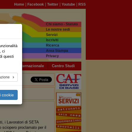
|
|
|
|
Home
Facebook
Twitter
Youtube
RSS
Chi siamo - Statuto
Le nostre sedi
Servizi
Iscriviti
Ricerca
unzionalità
Area Stampa
, ci
Privacy
di questi
a USB
Internazionale
Centro Studi
azione
i cookie
ati, i Lavoratori di SETA
 sciopero proclamato per il