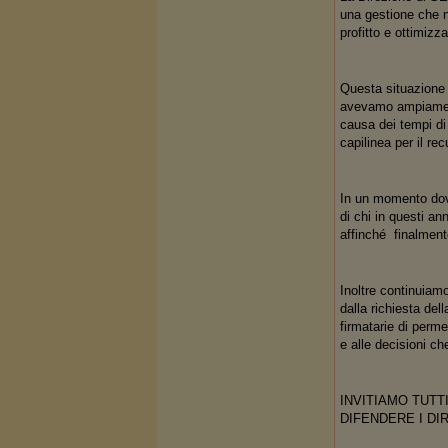
una gestione che n
profitto e ottimizz
Questa situazione h
avevamo ampiamente
causa dei tempi di 
capilinea per il rec
In un momento dove
di chi in questi an
affinché finalmen
Inoltre continuiam
dalla richiesta del
firmatarie di permet
e alle decisioni ch
INVITIAMO TUTT
DIFENDERE I DIR