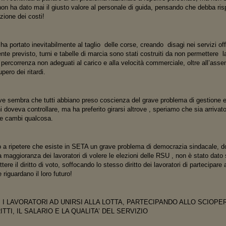
on ha dato mai il giusto valore al personale di guida, pensando che debba ris
azione dei costi!
a portato inevitabilmente al taglio delle corse, creando disagi nei servizi offe
 previsto, turni e tabelle di marcia sono stati costruiti da non permettere la
percorrenza non adeguati al carico e alla velocità commerciale, oltre all’asse
upero dei ritardi.
 sembra che tutti abbiano preso coscienza del grave problema di gestione e a
ni doveva controllare, ma ha preferito girarsi altrove , speriamo che sia arriv
te cambi qualcosa.
o a ripetere che esiste in SETA un grave problema di democrazia sindacale, do
la maggioranza dei lavoratori di volere le elezioni delle RSU , non è stato dat
tere il diritto di voto, soffocando lo stesso diritto dei lavoratori di partecipare
e riguardano il loro futuro!
I I LAVORATORI AD UNIRSI ALLA LOTTA, PARTECIPANDO ALLO SCIOPE
ITTI, IL SALARIO E LA QUALITA’ DEL SERVIZIO