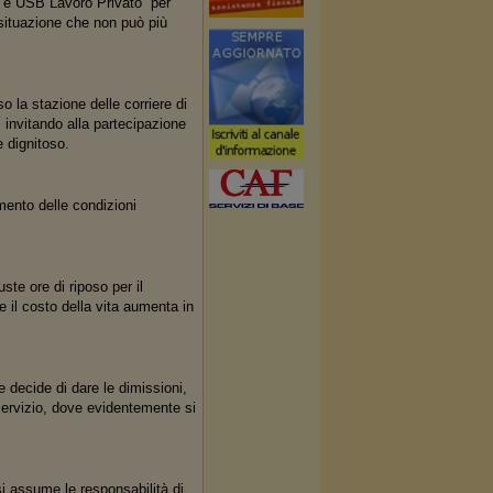
i e USB Lavoro Privato per
 situazione che non può più
so la stazione delle corriere di
invitando alla partecipazione
e dignitoso.
amento delle condizioni
te ore di riposo per il
ve il costo della vita aumenta in
 decide di dare le dimissioni,
servizio, dove evidentemente si
i assume le responsabilità di