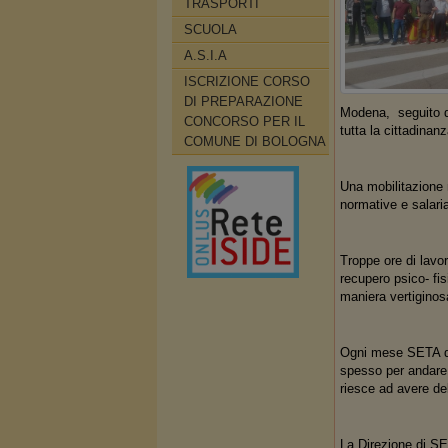
TRASPORTI
SCUOLA
A.S.I.A
ISCRIZIONE CORSO
DI PREPARAZIONE
Modena, seguito da
CONCORSO PER IL
tutta la cittadinanz
COMUNE DI BOLOGNA
Una mobilitazione n
normative e salaria
Troppe ore di lavo
recupero psico- fis
maniera vertigino
Ogni mese SETA dev
spesso per andare 
riesce ad avere del
La Direzione di SE