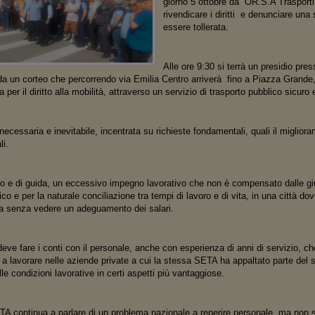
giorno 5 ottobre da OR.S.A Trasport
rivendicare i diritti e denunciare una
essere tollerata.
Alle ore 9:30 si terrà un presidio pres
 un corteo che percorrendo via Emilia Centro arriverà fino a Piazza Grande, 
a per il diritto alla mobilità, attraverso un servizio di trasporto pubblico sicuro 
ecessaria e inevitabile, incentrata su richieste fondamentali, quali il miglior
li.
ro e di guida, un eccessivo impegno lavorativo che non è compensato dalle gius
ico e per la naturale conciliazione tra tempi di lavoro e di vita, in una città do
sa senza vedere un adeguamento dei salari.
e fare i conti con il personale, anche con esperienza di anni di servizio, che
a lavorare nelle aziende private a cui la stessa SETA ha appaltato parte del 
le condizioni lavorative in certi aspetti più vantaggiose.
TA continua a parlare di un problema nazionale a reperire personale, ma non s