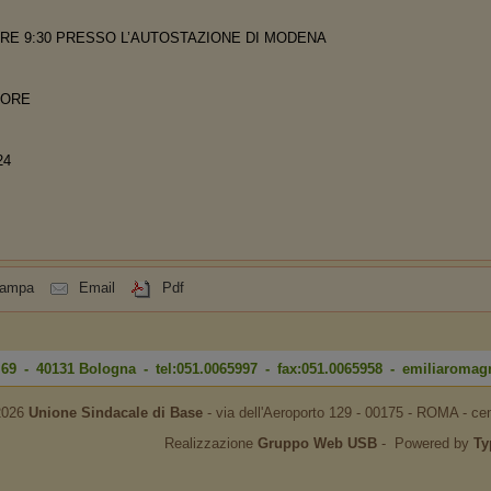
RE 9:30 PRESSO L’AUTOSTAZIONE DI MODENA
4 ORE
24
tampa
Email
Pdf
i 69 - 40131 Bologna - tel:051.0065997 - fax:051.0065958 -
emiliaromag
2026
Unione Sindacale di Base
‐ via dell'Aeroporto 129 - 00175 - ROMA - ce
Realizzazione
Gruppo Web USB
‐ Powered by
Ty