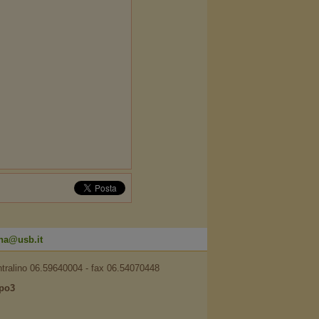
na@usb.it
ntralino 06.59640004 - fax 06.54070448
po3