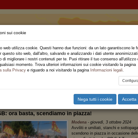
oni sui cookie
 Romagna
o web utilizza cookie. Questi hanno due funzioni: da un lato garantiscono le f
r questo sito web, dall'altro, salvando e analizzando i dati utente anonimizzati
ne Regionale
di migliorare i nostri contenuti per te. Puoi ritirare il tuo consenso all'utilizzo 
qualsiasi momento. Trova ulteriori informazioni sui cookie visitando la pagina
o
Privato
Territori
Sociale
Speciali
Multimedia
Are
a sulla Privacy
e riguardo a noi visitando la pagina
Informazioni legali
.
Configur
tampa
Email
Pdf
ASPORTI
Nega tutti i cookie
Accetta 
B: ora basta, scendiamo in piazza!
Modena
-
giovedì, 3 ottobre 2024
Avviliti e umiliati, stanchi e sottopag
scendono in piazza in occasione dello