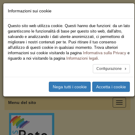
Informazioni sui cookie
Chi siamo - Statuto
Le nostre sedi
Questo sito web utilizza cookie. Questi hanno due funzioni: da un lato
Servizi
garantiscono le funzionalità di base per questo sito web, dall'altro,
Iscriviti
salvando e analizzando i dati utente anonimizzati, ci permettono di
Ricerca
migliorare i nostri contenuti per te. Puoi ritirare il tuo consenso
Area Stampa
all'utilizzo di questi cookie in qualsiasi momento. Trova ulteriori
Privacy
informazioni sui cookie visitando la pagina
Informativa sulla Privacy
e
Federazione Regionale USB
riguardo a noi visitando la pagina
Informazioni legali
.
Emilia Romagna
Configurazione
Toggle
Nega tutti i cookie
Accetta i cookie
navigation
Menu del sito
Toggle
navigati