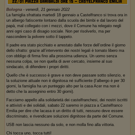
Bologna
-
venerdì, 21 gennaio 2022
La famiglia sfrattata martedì 18 gennaio a Castelfranco si trova ora in
un albergo fatiscente lontano dalla scuola dei bimbi e dal lavoro del
papà, mal collegato con i mezzi, dove il Comune ha relegato negli
anni ogni caso di disagio sociale. Non per risolverlo, ma per
nascondere la polvere sotto il tappeto.
Il padre era stato picchiato e arrestato dalle forze dell’ordine il giorno
dello sfratto: grazie all’intervento dei nostri legali è tornato libero ma
con obbligo di firma fino alla prossima udienza. Un uomo senza
nessuna colpa, se non quella di aver cercato, insieme al suo
sindacato, di difendere i propri diritti.
Quello che è successo è grave e non deve passare sotto silenzio, e
la soluzione attuale non è dignitosa né sufficiente (l’albergo è per 30
giorni, la famiglia ha un punteggio alto per la casa Acer ma non è
detto che la assegnino entro 30 giorni).
Facciamo appello alla solidarietà dei castelfranchesi, dei nostri iscritti
e attivisti e dei solidali, sabato 22 saremo in piazza a Castelfranco
Emilia per dire che lacasa è un diritto di tutti, nessuno deve essere
discriminato, e rivendicare soluzioni dignitose da parte del Comune.
USB non lascia nessuno da solo, e non molla fino alla vittoria.
Chi tocca uno, tocca tutti!