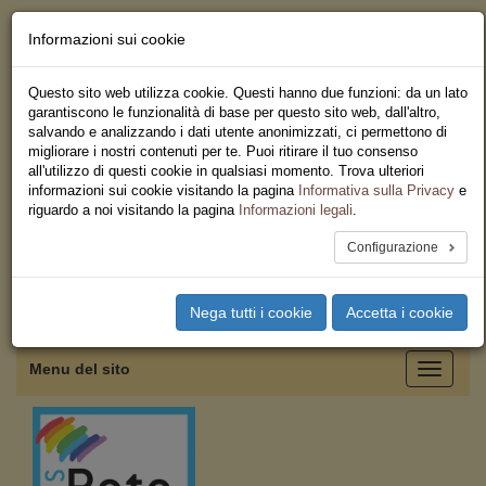
Informazioni sui cookie
Chi siamo - Statuto
Le nostre sedi
Questo sito web utilizza cookie. Questi hanno due funzioni: da un lato
Servizi
garantiscono le funzionalità di base per questo sito web, dall'altro,
Iscriviti
salvando e analizzando i dati utente anonimizzati, ci permettono di
Ricerca
migliorare i nostri contenuti per te. Puoi ritirare il tuo consenso
Area Stampa
all'utilizzo di questi cookie in qualsiasi momento. Trova ulteriori
Privacy
informazioni sui cookie visitando la pagina
Informativa sulla Privacy
e
Federazione Regionale USB
riguardo a noi visitando la pagina
Informazioni legali
.
Emilia Romagna
Configurazione
Toggle
Nega tutti i cookie
Accetta i cookie
navigation
Menu del sito
Toggle
navigati