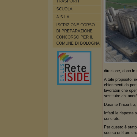
TRASPORTI
SCUOLA
A.S.I.A
ISCRIZIONE CORSO
DI PREPARAZIONE
CONCORSO PER IL
COMUNE DI BOLOGNA
direzione, dopo le 
A tale proposito, n
chiarimenti da par
lavoratori che oper
sostituire chi andr
Durante l’incontro
Infatti le risposte
concrete.
Per questo è stato 
scorso di 8 ore ch