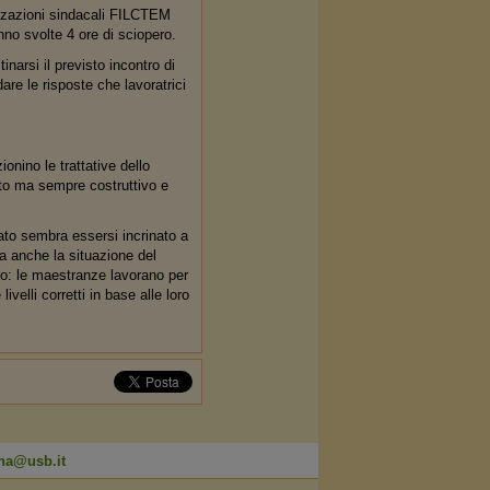
izzazioni sindacali FILCTEM
nno svolte 4 ore di sciopero.
narsi il previsto incontro di
are le risposte che lavoratrici
onino le trattative dello
ato ma sempre costruttivo e
ato sembra essersi incrinato a
ta anche la situazione del
oro: le maestranze lavorano per
velli corretti in base alle loro
na@usb.it