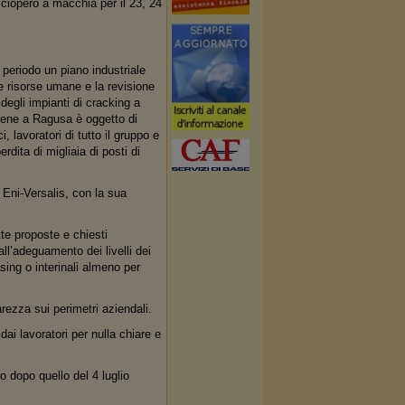
iopero a macchia per il 23, 24
 periodo un piano industriale
e risorse umane e la revisione
 degli impianti di cracking a
tilene a Ragusa è oggetto di
, lavoratori di tutto il gruppo e
rdita di migliaia di posti di
Eni-Versalis, con la sua
tte proposte e chiesti
l’adeguamento dei livelli dei
sing o interinali almeno per
rezza sui perimetri aziendali.
dai lavoratori per nulla chiare e
o dopo quello del 4 luglio