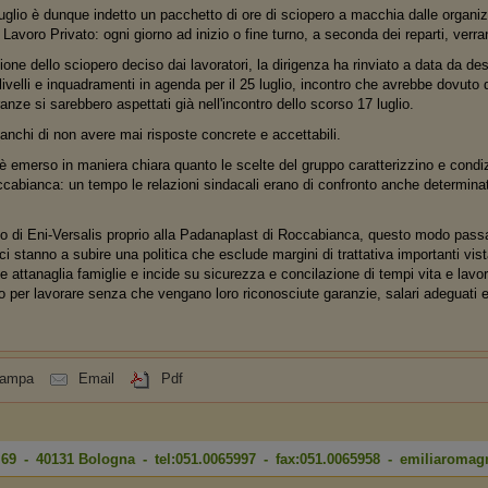
 luglio è dunque indetto un pacchetto di ore di sciopero a macchia dalle organ
voro Privato: ogni giorno ad inizio o fine turno, a seconda dei reparti, verra
ne dello sciopero deciso dai lavoratori, la dirigenza ha rinviato a data da desti
velli e inquadramenti in agenda per il 25 luglio, incontro che avrebbe dovuto d
anze si sarebbero aspettati già nell'incontro dello scorso 17 luglio.
tanchi di non avere mai risposte concrete e accettabili.
 è emerso in maniera chiara quanto le scelte del gruppo caratterizzino e condizi
ccabianca: un tempo le relazioni sindacali erano di confronto anche determin
so di Eni-Versalis proprio alla Padanaplast di Roccabianca, questo modo pass
 ci stanno a subire una politica che esclude margini di trattativa importanti vis
e attanaglia famiglie e incide su sicurezza e concilazione di tempi vita e lav
 per lavorare senza che vengano loro riconosciute garanzie, salari adeguati e li
tampa
Email
Pdf
i 69 - 40131 Bologna - tel:051.0065997 - fax:051.0065958 -
emiliaromag