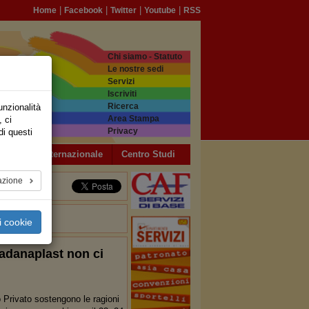
|
|
|
|
Home
Facebook
Twitter
Youtube
RSS
Chi siamo - Statuto
Le nostre sedi
Servizi
Iscriviti
Ricerca
unzionalità
Area Stampa
, ci
Privacy
di questi
a USB
Internazionale
Centro Studi
azione
i cookie
 Padanaplast non ci
rivato sostengono le ragioni