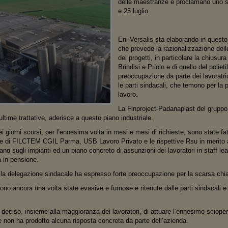
delle maestranze e proclamano uno sc
e 25 luglio
Eni-Versalis sta elaborando in questo
che prevede la razionalizzazione dell
dei progetti, in particolare la chiusura
Brindisi e Priolo e di quello del polie
preoccupazione da parte dei lavoratrici
le parti sindacali, che temono per la pe
lavoro.
La Finproject-Padanaplast del gruppo 
ultime trattative, aderisce a questo piano industriale.
ei giorni scorsi, per l’ennesima volta in mesi e mesi di richieste, sono state fa
te di FILCTEM CGIL Parma, USB Lavoro Privato e le rispettive Rsu in merito al
ano sugli impianti ed un piano concreto di assunzioni dei lavoratori in staff lea
à in pensione.
, la delegazione sindacale ha espresso forte preoccupazione per la scarsa chia
 sono ancora una volta state evasive e fumose e ritenute dalle parti sindacali e 
deciso, insieme alla maggioranza dei lavoratori, di attuare l’ennesimo scioper
e non ha prodotto alcuna risposta concreta da parte dell’azienda.