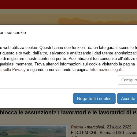
oni sui cookie
 Romagna
o web utilizza cookie. Questi hanno due funzioni: da un lato garantiscono le f
r questo sito web, dall'altro, salvando e analizzando i dati utente anonimizzati
ne Regionale
di migliorare i nostri contenuti per te. Puoi ritirare il tuo consenso all'utilizzo 
qualsiasi momento. Trova ulteriori informazioni sui cookie visitando la pagina
o
Privato
Territori
Sociale
Speciali
Multimedia
Are
a sulla Privacy
e riguardo a noi visitando la pagina
Informazioni legali
.
Configur
tampa
Email
Pdf
ilia Romagna
,
PRIVATO
Nega tutti i cookie
Accetta 
blocca le assunzioni? I lavoratori e le lavoratrici di
Parma
-
mercoledì, 23 luglio 2025
FILCTEM CGIL Parma e USB Lavoro P