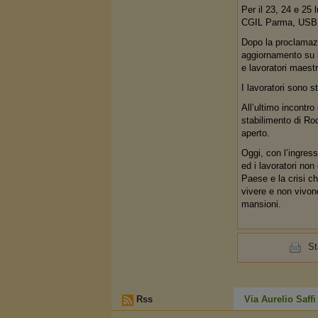
Per il 23, 24 e 25
CGIL Parma, USB La
Dopo la proclamazio
aggiornamento su li
e lavoratori maestr
I lavoratori sono s
All’ultimo incontro
stabilimento di Ro
aperto.
Oggi, con l’ingres
ed i lavoratori non
Paese e la crisi ch
vivere e non vivono
mansioni.
S
Rss
Via Aurelio Saff