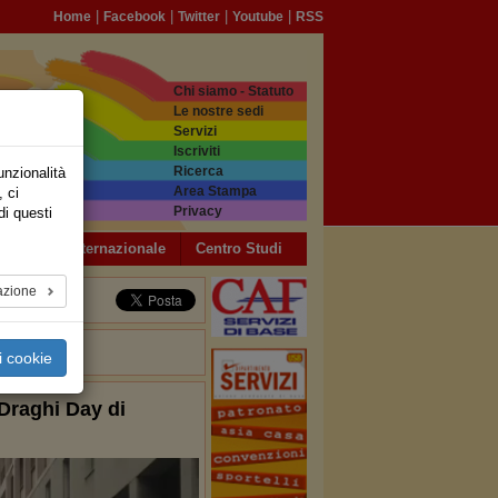
|
|
|
|
Home
Facebook
Twitter
Youtube
RSS
Chi siamo - Statuto
Le nostre sedi
Servizi
Iscriviti
Ricerca
unzionalità
Area Stampa
, ci
Privacy
di questi
a USB
Internazionale
Centro Studi
azione
i cookie
 Draghi Day di