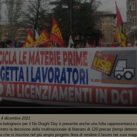
 4 dicembre 2021
e bolognese per il No Draghi Day è presente anche una folta rappresentanza de
ntro la decisione della multinazionale di liberarsi di 120 precari (tempi determin
a che si inscrive nel più ampio progetto Ikea di rendere il lavoro nei suoi mag