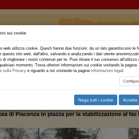
oni sui cookie
 Romagna
o web utilizza cookie. Questi hanno due funzioni: da un lato garantiscono le f
r questo sito web, dall'altro, salvando e analizzando i dati utente anonimizzati
ne Regionale
di migliorare i nostri contenuti per te. Puoi ritirare il tuo consenso all'utilizzo 
qualsiasi momento. Trova ulteriori informazioni sui cookie visitando la pagina
o
Privato
Territori
Sociale
Speciali
Multimedia
Are
a sulla Privacy
e riguardo a noi visitando la pagina
Informazioni legali
.
Configur
tampa
Email
Pdf
ilia Romagna
,
PRIVATO
Nega tutti i cookie
Accetta 
Ikea di Piacenza in piazza per la stabilizzazione al No