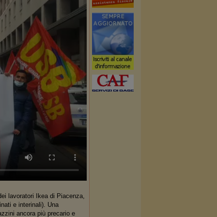
i lavoratori Ikea di Piacenza,
ati e interinali). Una
azzini ancora più precario e