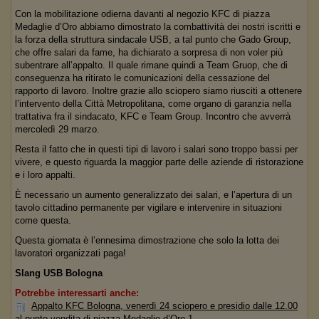
Con la mobilitazione odierna davanti al negozio KFC di piazza
Medaglie d’Oro abbiamo dimostrato la combattività dei nostri iscritti e
la forza della struttura sindacale USB, a tal punto che Gado Group,
che offre salari da fame, ha dichiarato a sorpresa di non voler più
subentrare all’appalto. Il quale rimane quindi a Team Gruop, che di
conseguenza ha ritirato le comunicazioni della cessazione del
rapporto di lavoro. Inoltre grazie allo sciopero siamo riusciti a ottenere
l’intervento della Città Metropolitana, come organo di garanzia nella
trattativa fra il sindacato, KFC e Team Group. Incontro che avverrà
mercoledì 29 marzo.
Resta il fatto che in questi tipi di lavoro i salari sono troppo bassi per
vivere, e questo riguarda la maggior parte delle aziende di ristorazione
e i loro appalti.
È necessario un aumento generalizzato dei salari, e l’apertura di un
tavolo cittadino permanente per vigilare e intervenire in situazioni
come questa.
Questa giornata è l’ennesima dimostrazione che solo la lotta dei
lavoratori organizzati paga!
Slang USB Bologna
Potrebbe interessarti anche:
Appalto KFC Bologna, venerdì 24 sciopero e presidio dalle 12.00
al punto vendita di piazza Medaglie d’Oro 1