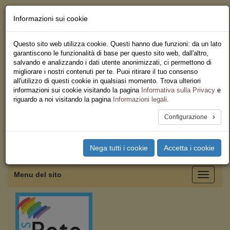
Informazioni sui cookie
Chi siamo - Statuto
Le nostre sedi
Questo sito web utilizza cookie. Questi hanno due funzioni: da un lato
Servizi
garantiscono le funzionalità di base per questo sito web, dall'altro,
Iscriviti
salvando e analizzando i dati utente anonimizzati, ci permettono di
Ricerca
migliorare i nostri contenuti per te. Puoi ritirare il tuo consenso
Area Stampa
all'utilizzo di questi cookie in qualsiasi momento. Trova ulteriori
Privacy
informazioni sui cookie visitando la pagina
Informativa sulla Privacy
e
Federazione Regionale USB
riguardo a noi visitando la pagina
Informazioni legali
.
Emilia Romagna
Configurazione
Toggle
Nega tutti i cookie
Accetta i cookie
navigation
Menu del sito
Toggle
navigati