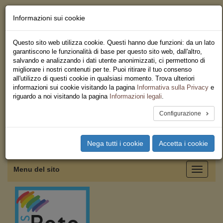
Informazioni sui cookie
Chi siamo - Statuto
Le nostre sedi
Questo sito web utilizza cookie. Questi hanno due funzioni: da un lato
Servizi
garantiscono le funzionalità di base per questo sito web, dall'altro,
Iscriviti
salvando e analizzando i dati utente anonimizzati, ci permettono di
Ricerca
migliorare i nostri contenuti per te. Puoi ritirare il tuo consenso
Area Stampa
all'utilizzo di questi cookie in qualsiasi momento. Trova ulteriori
Privacy
informazioni sui cookie visitando la pagina
Informativa sulla Privacy
e
Federazione Regionale USB
riguardo a noi visitando la pagina
Informazioni legali
.
Emilia Romagna
Configurazione
Toggle
Nega tutti i cookie
Accetta i cookie
navigation
Menu del sito
Toggle
navigati