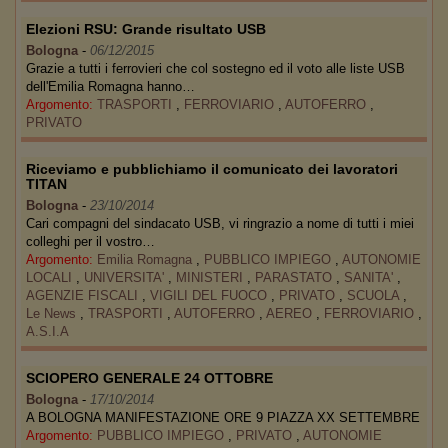
Elezioni RSU: Grande risultato USB
Bologna
-
06/12/2015
Grazie a tutti i ferrovieri che col sostegno ed il voto alle liste USB
dell'Emilia Romagna hanno…
Argomento:
TRASPORTI
,
FERROVIARIO
,
AUTOFERRO
,
PRIVATO
Riceviamo e pubblichiamo il comunicato dei lavoratori
TITAN
Bologna
-
23/10/2014
Cari compagni del sindacato USB, vi ringrazio a nome di tutti i miei
colleghi per il vostro…
Argomento:
Emilia Romagna
,
PUBBLICO IMPIEGO
,
AUTONOMIE
LOCALI
,
UNIVERSITA'
,
MINISTERI
,
PARASTATO
,
SANITA'
,
AGENZIE FISCALI
,
VIGILI DEL FUOCO
,
PRIVATO
,
SCUOLA
,
Le News
,
TRASPORTI
,
AUTOFERRO
,
AEREO
,
FERROVIARIO
,
A.S.I.A
SCIOPERO GENERALE 24 OTTOBRE
Bologna
-
17/10/2014
A BOLOGNA MANIFESTAZIONE ORE 9 PIAZZA XX SETTEMBRE
Argomento:
PUBBLICO IMPIEGO
,
PRIVATO
,
AUTONOMIE