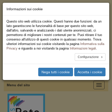
Informazioni sui cookie
Chi siamo - Statuto
Le nostre sedi
Questo sito web utilizza cookie. Questi hanno due funzioni: da un
Servizi
lato garantiscono le funzionalità di base per questo sito web,
Iscriviti
dall'altro, salvando e analizzando i dati utente anonimizzati, ci
Ricerca
permettono di migliorare i nostri contenuti per te. Puoi ritirare il tuo
Area Stampa
consenso all'utilizzo di questi cookie in qualsiasi momento. Trova
Privacy
ulteriori informazioni sui cookie visitando la pagina
Informativa sulla
Federazione Regionale USB
Privacy
e riguardo a noi visitando la pagina
Informazioni legali
.
Emilia Romagna
Configurazione
Toggle
Nega tutti i cookie
Accetta i cookie
navigation
Menu del sito
Toggle
navigati