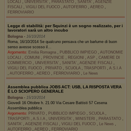
LOCALI
,
UNIVERSITA'
,
PARASTATO
,
SANITA'
,
AGENZIE
FISCALI
,
VIGILI DEL FUOCO
,
AUTOFERRO
,
AEREO
,
FERROVIARIO
Legge di stabilità: per Squinzi è un sogno realizzato, per i
lavoratori sarà un altro incubo
Bologna
-
16/10/2014
Roma, 16/10/2014 Se qualcuno pensava che un barlume di buon
senso avesse scosso il…
Argomento:
Emilia Romagna
,
PUBBLICO IMPIEGO
,
AUTONOMIE
LOCALI
,
COMUNI
,
PROVINCIE
,
REGIONI
,
ASP
,
CAMERE DI
COMMERCIO
,
UNIVERSITA'
,
SANITA'
,
AGENZIE FISCALI
,
VIGILI DEL FUOCO
,
PRIVATO
,
SCUOLA
,
TRASPORTI
,
A.S.I.A
,
AUTOFERRO
,
AEREO
,
FERROVIARIO
,
Le News
Assemblea pubblica JOBS ACT: USB, LA RISPOSTA VERA
È LO SCIOPERO GENERALE
Bologna
-
15/10/2014
Giovedì 16 Ottobre h. 21.00 Via Cesare Battisti 57 Cesena
Assemblea pubblica
Argomento:
PRIVATO
,
PUBBLICO IMPIEGO
,
SCUOLA
,
TRASPORTI
,
A.S.I.A
,
UNIVERSITA'
,
MINISTERI
,
PARASTATO
,
SANITA'
,
AGENZIE FISCALI
,
VIGILI DEL FUOCO
,
Le News
,
AUTOFERRO
,
AEREO
,
FERROVIARIO