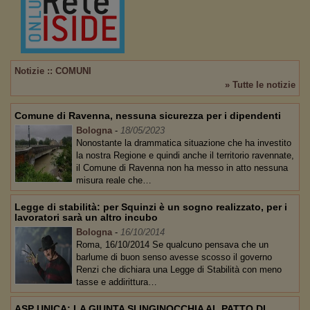
Notizie :: COMUNI
» Tutte le notizie
Comune di Ravenna, nessuna sicurezza per i dipendenti
Bologna
-
18/05/2023
Nonostante la drammatica situazione che ha investito
la nostra Regione e quindi anche il territorio ravennate,
il Comune di Ravenna non ha messo in atto nessuna
misura reale che…
Legge di stabilità: per Squinzi è un sogno realizzato, per i
lavoratori sarà un altro incubo
Bologna
-
16/10/2014
Roma, 16/10/2014 Se qualcuno pensava che un
barlume di buon senso avesse scosso il governo
Renzi che dichiara una Legge di Stabilità con meno
tasse e addirittura…
ASP UNICA: LA GIUNTA SI INGINOCCHIA AL PATTO DI