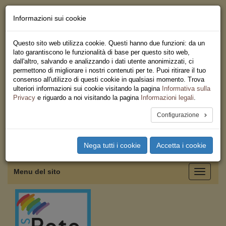
Informazioni sui cookie
Chi siamo - Statuto
Le nostre sedi
Questo sito web utilizza cookie. Questi hanno due funzioni: da un
Servizi
lato garantiscono le funzionalità di base per questo sito web,
Iscriviti
dall'altro, salvando e analizzando i dati utente anonimizzati, ci
Ricerca
permettono di migliorare i nostri contenuti per te. Puoi ritirare il tuo
Area Stampa
consenso all'utilizzo di questi cookie in qualsiasi momento. Trova
Privacy
ulteriori informazioni sui cookie visitando la pagina
Informativa sulla
Federazione Regionale USB
Privacy
e riguardo a noi visitando la pagina
Informazioni legali
.
Emilia Romagna
Configurazione
Toggle
Nega tutti i cookie
Accetta i cookie
navigation
Menu del sito
Toggle
navigati