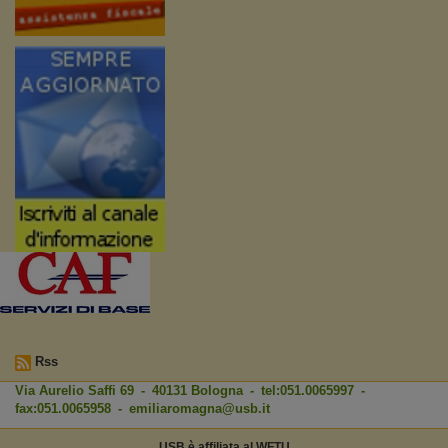
Rss
Via Aurelio Saffi 69 - 40131 Bologna - tel:051.0065997 -
fax:051.0065958 -
emiliaromagna@usb.it
USB è affiliata al WFTU