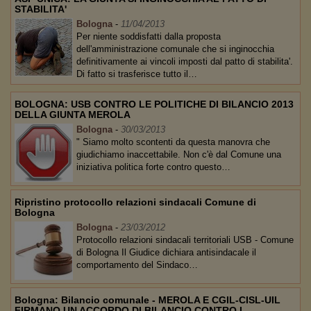
STABILITA'
Bologna
-
11/04/2013
Per niente soddisfatti dalla proposta
dell'amministrazione comunale che si inginocchia
definitivamente ai vincoli imposti dal patto di stabilita'.
Di fatto si trasferisce tutto il…
BOLOGNA: USB CONTRO LE POLITICHE DI BILANCIO 2013
DELLA GIUNTA MEROLA
Bologna
-
30/03/2013
" Siamo molto scontenti da questa manovra che
giudichiamo inaccettabile. Non c'è dal Comune una
iniziativa politica forte contro questo…
Ripristino protocollo relazioni sindacali Comune di
Bologna
Bologna
-
23/03/2012
Protocollo relazioni sindacali territoriali USB - Comune
di Bologna Il Giudice dichiara antisindacale il
comportamento del Sindaco…
Bologna: Bilancio comunale - MEROLA E CGIL-CISL-UIL
FIRMANO UN ACCORDO DI BILANCIO CONTRO I