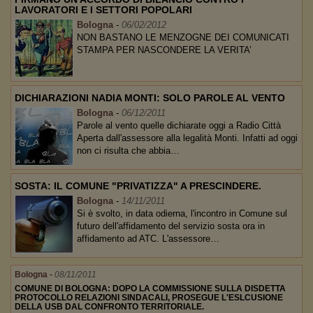
LAVORATORI E I SETTORI POPOLARI
Bologna
-
06/02/2012
NON BASTANO LE MENZOGNE DEI COMUNICATI
STAMPA PER NASCONDERE LA VERITA’
DICHIARAZIONI NADIA MONTI: SOLO PAROLE AL VENTO
Bologna
-
06/12/2011
Parole al vento quelle dichiarate oggi a Radio Città
Aperta dall'assessore alla legalità Monti. Infatti ad oggi
non ci risulta che abbia…
SOSTA: IL COMUNE "PRIVATIZZA" A PRESCINDERE.
Bologna
-
14/11/2011
Si è svolto, in data odierna, l'incontro in Comune sul
futuro dell'affidamento del servizio sosta ora in
affidamento ad ATC. L'assessore…
Bologna
-
08/11/2011
COMUNE DI BOLOGNA: DOPO LA COMMISSIONE SULLA DISDETTA
PROTOCOLLO RELAZIONI SINDACALI, PROSEGUE L'ESLCUSIONE
DELLA USB DAL CONFRONTO TERRITORIALE.