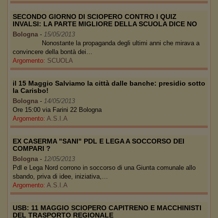
SECONDO GIORNO DI SCIOPERO CONTRO I QUIZ
INVALSI: LA PARTE MIGLIORE DELLA SCUOLA DICE NO
Bologna
-
15/05/2013
Nonostante la propaganda degli ultimi anni che mirava a
convincere della bontà dei…
Argomento:
SCUOLA
il 15 Maggio Salviamo la città dalle banche: presidio sotto
la Carisbo!
Bologna
-
14/05/2013
Ore 15:00 via Farini 22 Bologna
Argomento:
A.S.I.A
EX CASERMA "SANI" PDL E LEGA A SOCCORSO DEI
COMPARI ?
Bologna
-
12/05/2013
Pdl e Lega Nord corrono in soccorso di una Giunta comunale allo
sbando, priva di idee, iniziativa,…
Argomento:
A.S.I.A
USB: 11 MAGGIO SCIOPERO CAPITRENO E MACCHINISTI
DEL TRASPORTO REGIONALE