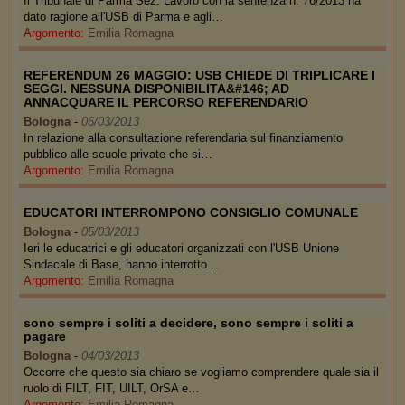
Il Tribunale di Parma Sez. Lavoro con la sentenza n. 76/2013 ha
dato ragione all'USB di Parma e agli…
Argomento:
Emilia Romagna
REFERENDUM 26 MAGGIO: USB CHIEDE DI TRIPLICARE I
SEGGI. NESSUNA DISPONIBILITA&#146; AD
ANNACQUARE IL PERCORSO REFERENDARIO
Bologna
-
06/03/2013
In relazione alla consultazione referendaria sul finanziamento
pubblico alle scuole private che si…
Argomento:
Emilia Romagna
EDUCATORI INTERROMPONO CONSIGLIO COMUNALE
Bologna
-
05/03/2013
Ieri le educatrici e gli educatori organizzati con l'USB Unione
Sindacale di Base, hanno interrotto…
Argomento:
Emilia Romagna
sono sempre i soliti a decidere, sono sempre i soliti a
pagare
Bologna
-
04/03/2013
Occorre che questo sia chiaro se vogliamo comprendere quale sia il
ruolo di FILT, FIT, UILT, OrSA e…
Argomento:
Emilia Romagna