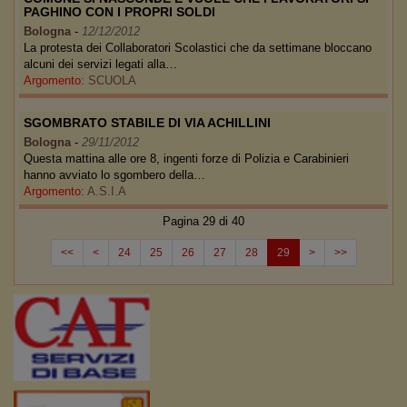
PAGHINO CON I PROPRI SOLDI
Bologna
-
12/12/2012
La protesta dei Collaboratori Scolastici che da settimane bloccano
alcuni dei servizi legati alla…
Argomento:
SCUOLA
SGOMBRATO STABILE DI VIA ACHILLINI
Bologna
-
29/11/2012
Questa mattina alle ore 8, ingenti forze di Polizia e Carabinieri
hanno avviato lo sgombero della…
Argomento:
A.S.I.A
Pagina 29 di 40
<<
<
24
25
26
27
28
29
>
>>