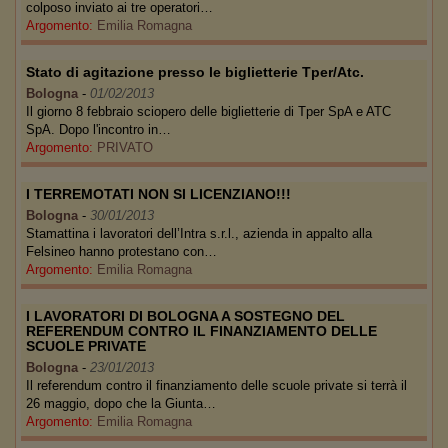
colposo inviato ai tre operatori…
Argomento:
Emilia Romagna
Stato di agitazione presso le biglietterie Tper/Atc.
Bologna
-
01/02/2013
Il giorno 8 febbraio sciopero delle biglietterie di Tper SpA e ATC
SpA. Dopo l'incontro in…
Argomento:
PRIVATO
I TERREMOTATI NON SI LICENZIANO!!!
Bologna
-
30/01/2013
Stamattina i lavoratori dell’Intra s.r.l., azienda in appalto alla
Felsineo hanno protestano con…
Argomento:
Emilia Romagna
I LAVORATORI DI BOLOGNA A SOSTEGNO DEL
REFERENDUM CONTRO IL FINANZIAMENTO DELLE
SCUOLE PRIVATE
Bologna
-
23/01/2013
Il referendum contro il finanziamento delle scuole private si terrà il
26 maggio, dopo che la Giunta…
Argomento:
Emilia Romagna