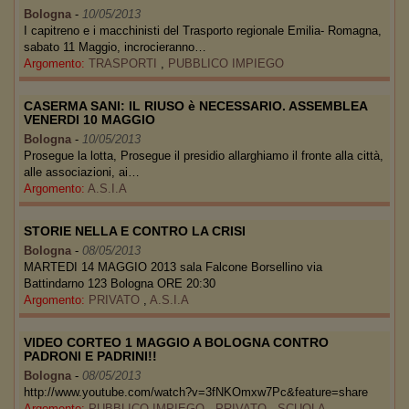
Bologna
-
10/05/2013
I capitreno e i macchinisti del Trasporto regionale Emilia- Romagna,
sabato 11 Maggio, incrocieranno…
Argomento:
TRASPORTI
,
PUBBLICO IMPIEGO
CASERMA SANI: IL RIUSO è NECESSARIO. ASSEMBLEA
VENERDI 10 MAGGIO
Bologna
-
10/05/2013
Prosegue la lotta, Prosegue il presidio allarghiamo il fronte alla città,
alle associazioni, ai…
Argomento:
A.S.I.A
STORIE NELLA E CONTRO LA CRISI
Bologna
-
08/05/2013
MARTEDI 14 MAGGIO 2013 sala Falcone Borsellino via
Battindarno 123 Bologna ORE 20:30
Argomento:
PRIVATO
,
A.S.I.A
VIDEO CORTEO 1 MAGGIO A BOLOGNA CONTRO
PADRONI E PADRINI!!
Bologna
-
08/05/2013
http://www.youtube.com/watch?v=3fNKOmxw7Pc&feature=share
Argomento:
PUBBLICO IMPIEGO
,
PRIVATO
,
SCUOLA
,