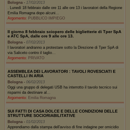
Bologna
-
17/02/2013
. Lunedì 18 febbraio dalle ore 11 alle ore 13 i lavoratori della Regione
Emilia Romagna dopo alcuni…
Argomento:
PUBBLICO IMPIEGO
Il giorno 8 febbraio sciopero delle biglietterie di Tper SpA
e ATC SpA, dalle ore 9 alle ore 13.
Bologna
-
07/02/2013
I lavoratori andranno a protestare sotto la Direzione di Tper SpA di
via Saliceto contro il taglio…
Argomento:
PRIVATO
ASSEMBLEA DEI LAVORATORI : TAVOLI ROVESCIATI E
CASTELLI IN ARIA
Bologna
-
06/02/2013
Oggi una gruppo di delegati USB ha interrotto il tavolo tecnico sui
risparmi da destinare al…
Argomento:
Emilia Romagna
SUI FATTI DI CASA DOLCE E DELLE CONDIZIONI DELLE
STRUTTURE SOCIORIABILITATIVE
Bologna
-
01/02/2013
Apprendiamo dalla stampa dell'avviso di fine indagine per omicidio