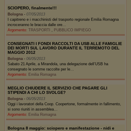
SCIOPERO, finalmente!!!
Bologna
-
07/05/2013
I capitreno e i macchinisti del trasporto regionale Emilia Romagna
incroceranno le braccia dalle ore…
Argomento:
TRASPORTI
,
PUBBLICO IMPIEGO
CONSEGNATI I FONDI RACCOLTI DA USB ALLE FAMIGLIE
DEI MORTI SUL LAVORO DURANTE IL TERREMOTO DEL
MAGGIO 2012
Bologna
-
06/05/2013
Sabato 21 Aprile, a Mirandola, una delegazione dell’USB ha
consegnato le somme raccolte per le…
Argomento:
Emilia Romagna
MEGLIO CHIUDERE IL SERVIZIO CHE PAGARE GLI
STIPENDI A CHI LO SVOLGE?
Bologna
-
06/05/2013
Oggi i lavoratori della Coop. Coopertone, formalmente in fallimento,
si sono riuniti in assemblea…
Argomento:
Emilia Romagna
Bologna 8 maggio: sciopero e manifestazione - nidi e