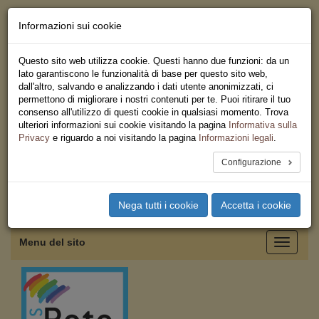
Informazioni sui cookie
Chi siamo - Statuto
Le nostre sedi
Questo sito web utilizza cookie. Questi hanno due funzioni: da un
Servizi
lato garantiscono le funzionalità di base per questo sito web,
Iscriviti
dall'altro, salvando e analizzando i dati utente anonimizzati, ci
Ricerca
permettono di migliorare i nostri contenuti per te. Puoi ritirare il tuo
Area Stampa
consenso all'utilizzo di questi cookie in qualsiasi momento. Trova
Privacy
ulteriori informazioni sui cookie visitando la pagina
Informativa sulla
Federazione Regionale USB
Privacy
e riguardo a noi visitando la pagina
Informazioni legali
.
Emilia Romagna
Configurazione
Toggle
Nega tutti i cookie
Accetta i cookie
navigation
Menu del sito
Toggle
navigati