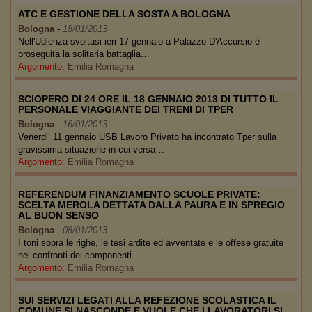
ATC E GESTIONE DELLA SOSTA A BOLOGNA
Bologna
-
18/01/2013
Nell'Udienza svoltasi ieri 17 gennaio a Palazzo D'Accursio è
proseguita la solitaria battaglia…
Argomento:
Emilia Romagna
SCIOPERO DI 24 ORE IL 18 GENNAIO 2013 DI TUTTO IL
PERSONALE VIAGGIANTE DEI TRENI DI TPER
Bologna
-
16/01/2013
Venerdi’ 11 gennaio USB Lavoro Privato ha incontrato Tper sulla
gravissima situazione in cui versa…
Argomento:
Emilia Romagna
REFERENDUM FINANZIAMENTO SCUOLE PRIVATE:
SCELTA MEROLA DETTATA DALLA PAURA E IN SPREGIO
AL BUON SENSO
Bologna
-
08/01/2013
I toni sopra le righe, le tesi ardite ed avventate e le offese gratuite
nei confronti dei componenti…
Argomento:
Emilia Romagna
SUI SERVIZI LEGATI ALLA REFEZIONE SCOLASTICA IL
COMUNE SI NASCONDE E VUOLE CHE I LAVORATORI SI