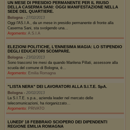
UN MESE DI PRESIDIO PERMANENTE PER IL RIUSO
DELLA CASERMA SANI: OGGI MANIFESTAZIONE NELLA
SEDE DEL QUARTIERE.
Bologna
-
27/02/2013
Oggi l'AS.I.A., da un mese in presidio permanente di fronte alla
Caserma Sani, sta svolgendo una…
Argomento:
A.S.I.A
ELEZIONI POLITICHE, L'ENNESIMA MAGIA: LO STIPENDIO
DEGLI EDUCATORI SCOMPARE.
Bologna
-
23/02/2013
Sono trascorsi tre mesi da quando Marilena Pillati, assessore alla
scuola del comune di Bologna, è…
Argomento:
Emilia Romagna
"LISTA NERA" DEI LAVORATORI ALLA S.I.T.E. SpA.
Bologna
-
20/02/2013
La S.I.T.E. s.p.a., azienda leader nel mercato delle
telecomunicazioni, ha riorganizzato…
Argomento:
PRIVATO
LUNEDI' 18 FEBBRAIO SCIOPERO DEI DIPENDENTI
REGIONE EMILIA ROMAGNA