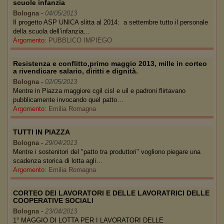
scuole infanzia
Bologna
-
04/05/2013
Il progetto ASP UNICA slitta al 2014: a settembre tutto il personale
della scuola dell’infanzia…
Argomento:
PUBBLICO IMPIEGO
Resistenza e conflitto,primo maggio 2013, mille in corteo
a rivendicare salario, diritti e dignità.
Bologna
-
02/05/2013
Mentre in Piazza maggiore cgil cisl e uil e padroni flirtavano
pubblicamente invocando quel patto…
Argomento:
Emilia Romagna
TUTTI IN PIAZZA
Bologna
-
29/04/2013
Mentre i sostenitori del "patto tra produttori" vogliono piegare una
scadenza storica di lotta agli…
Argomento:
Emilia Romagna
CORTEO DEI LAVORATORI E DELLE LAVORATRICI DELLE
COOPERATIVE SOCIALI
Bologna
-
23/04/2013
1° MAGGIO DI LOTTA PER I LAVORATORI DELLE