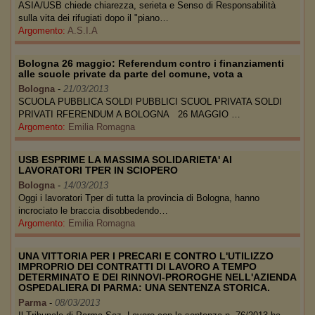
ASIA/USB chiede chiarezza, serieta e Senso di Responsabilità
sulla vita dei rifugiati dopo il "piano…
Argomento:
A.S.I.A
Bologna 26 maggio: Referendum contro i finanziamenti
alle scuole private da parte del comune, vota a
Bologna
-
21/03/2013
SCUOLA PUBBLICA SOLDI PUBBLICI SCUOL PRIVATA SOLDI
PRIVATI RFERENDUM A BOLOGNA 26 MAGGIO …
Argomento:
Emilia Romagna
USB ESPRIME LA MASSIMA SOLIDARIETA' AI
LAVORATORI TPER IN SCIOPERO
Bologna
-
14/03/2013
Oggi i lavoratori Tper di tutta la provincia di Bologna, hanno
incrociato le braccia disobbedendo…
Argomento:
Emilia Romagna
UNA VITTORIA PER I PRECARI E CONTRO L'UTILIZZO
IMPROPRIO DEI CONTRATTI DI LAVORO A TEMPO
DETERMINATO E DEI RINNOVI-PROROGHE NELL'AZIENDA
OSPEDALIERA DI PARMA: UNA SENTENZA STORICA.
Parma
-
08/03/2013