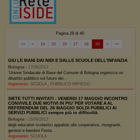
Pagina 29 di 40
<<
<
24
25
26
27
28
29
>
>>
GIU LE MANI DAI NIDI E DALLE SCUOLE DELL'INFANZIA
Bologna
-
17/05/2013
’Unione Sindacale di Base del Comune di Bologna organizza un
dibattito pubblico sul futuro dei…
Argomento:
SCUOLA
,
PUBBLICO IMPIEGO
SIETE TUTTI INVITATI - VENERDI 17 MAGGIO INCONTRO
CONVIVILE DUE MOTIVI IN PIU' PER VOTARE A AL
REFERENDUM DEL 26 MAGGIO SOLDI PUBBLICI AI
SERVIZI PUBBLICI sempre più in difficoltà
Bologna
-
15/05/2013
degli educatori scolastici appaltati alle cooperative, insegnanti,
genitori e bambini Festa…
Argomento:
SCUOLA